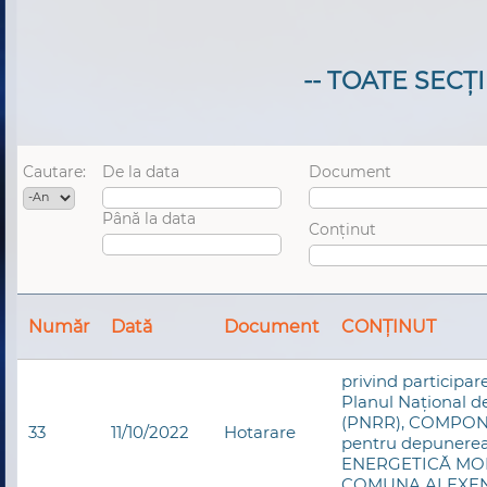
-- TOATE SECȚI
Cautare:
De la data
Document
An
Data
Până la data
Conținut
Data
Număr
Dată
Document
CONȚINUT
privind participar
Planul Național de
(PNRR), COMPONE
33
11/10/2022
Hotarare
pentru depunere
ENERGETICĂ MOD
COMUNA ALEXENI