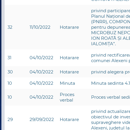
privind participar
Planul Național de
(PNRR), COMPONE
32
11/10/2022
Hotarare
pentru depunerea
MICROBUZ NEPO
ION ROATĂ ȘI AL
IALOMIȚA”.
privind rectificare
31
04/10/2022
Hotarare
comunei Alexeni 
30
04/10/2022
Hotarare
privind alegera pr
10
04/10/2022
Minuta
Minuta sedinta 4.
Proces
10
04/10/2022
Proces verbal sed
verbal
privind actualizar
obiectivul de inves
29
29/09/2022
Hotarare
supraveghere vid
Alexeni, județul I