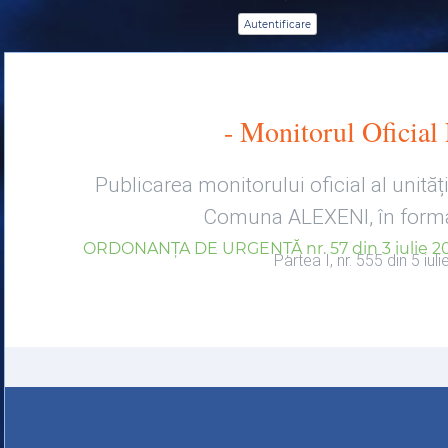
- Monitorul Oficial
Publicarea monitorului oficial al unități
Comuna ALEXENI, în format
ORDONANȚA DE URGENȚĂ nr. 57 din 3 iulie 2
Partea I, nr. 555 din 5 iul