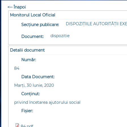
<-- Înapoi
Monitorul Local Oficial
DISPOZIȚIILE AUTORITĂȚII EX
Secțiune publicare:
dispozitie
Document:
Detalii document
Număr:
84
Data Document:
Marţi, 30 Iunie, 2020
Conținut:
privind încetarea ajutorului social
Fișier:
84.pdf