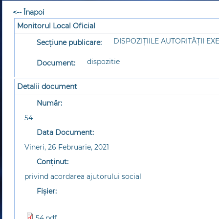
<-- Înapoi
Monitorul Local Oficial
DISPOZIȚIILE AUTORITĂȚII EX
Secțiune publicare:
dispozitie
Document:
Detalii document
Număr:
54
Data Document:
Vineri, 26 Februarie, 2021
Conținut:
privind acordarea ajutorului social
Fișier:
54.pdf